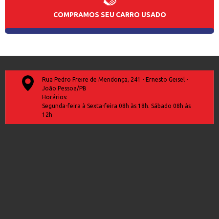
COMPRAMOS SEU CARRO USADO
Rua Pedro Freire de Mendonça, 241 - Ernesto Geisel -
João Pessoa/PB
Horários:
Segunda-feira à Sexta-feira 08h às 18h. Sábado 08h às
12h